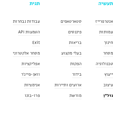
תעשיה
תגית
אנטרפרייז
סטארטאפים
עבודות נבחרות
עמותות
פיננסים
הטמעות API
חינוך
בריאות
Exit
מסחר
בעלי מקצוע
מסחר אלקטרוני
טכנולוגיה
הפקות
אפליקציות
ייעוץ
בידור
וואן-פייג'ר
עיצוב
ארועים ותיירות
אנימציות
נדל"ן
מורשת
פרו-בונו